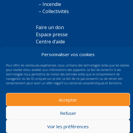
– Incendie
– Collectivités
Faire un don
Espace presse
Centre d’aide
Chiffres clés
Personnaliser vos cookies
Les taux de réussite
Pour offrir les meilleures expériences, nous utilisons des technologies telles que les cookies
pour stocker et/ou accéder aux informations des appareils. Le fait de consentir à ces
technologies nous permettra de traiter des données telles que le comportement de
Des questions ?
navigation ou les ID uniques sur ce site. Le fait de ne pas consentir ou de retirer son
consentement peut avoir un effet négatif sur certaines caractéristiques et fonctions.
Consulter le centre d'aide
Contactez-nous
Accepter
Informations situation de handicap
Refuser
Voir les préférences
© 2024 Fédération Nationale de la Protection Civile |
CGV
|
Mentions