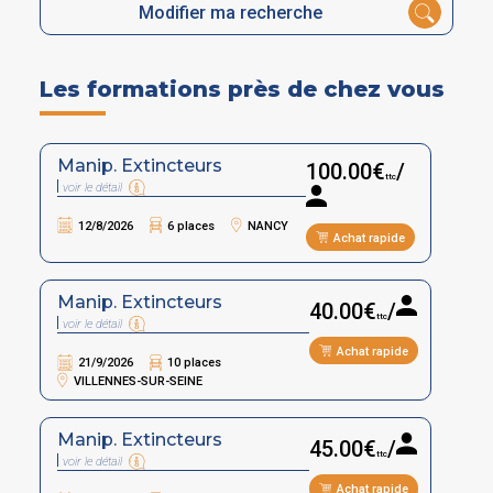
Modifier ma recherche
Les formations près de chez vous
Manip. Extincteurs
100.00€
/
ttc
voir le détail
12/8/2026
6 places
NANCY
Achat rapide
Manip. Extincteurs
40.00€
/
ttc
voir le détail
Achat rapide
21/9/2026
10 places
VILLENNES-SUR-SEINE
Manip. Extincteurs
45.00€
/
ttc
voir le détail
Achat rapide