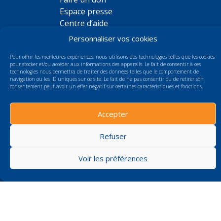
Espace presse
Centre d’aide
Chiffres clés
Personnaliser vos cookies
Les taux de réussite
Pour offrir les meilleures expériences, nous utilisons des technologies telles que les cookies
pour stocker et/ou accéder aux informations des appareils. Le fait de consentir à ces
technologies nous permettra de traiter des données telles que le comportement de
Des questions ?
navigation ou les ID uniques sur ce site. Le fait de ne pas consentir ou de retirer son
consentement peut avoir un effet négatif sur certaines caractéristiques et fonctions.
Consulter le centre d'aide
Contactez-nous
Accepter
Informations situation de handicap
Refuser
Voir les préférences
© 2024 Fédération Nationale de la Protection Civile |
CGV
|
Mentions
légales